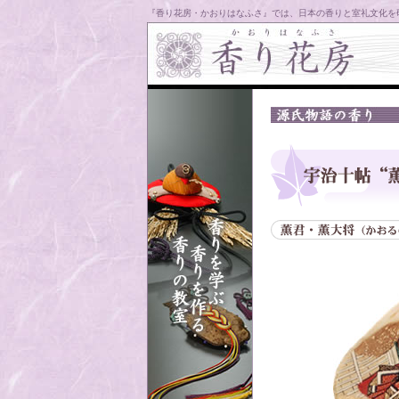
『香り花房・かおりはなふさ』では、日本の香りと室礼文化を