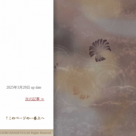
2025年3月29日 up date
次の記事 ≫
 KAORI HANAFUSA All Rights Reserved.