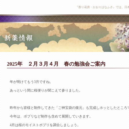
『香り花房・かおりはなふさ』では、日
2025年 ２月３月４月 春の勉強会ご案内
年が明けてもう3月ですね。
あっという間に桜便りが聞こえて参りました。
昨年から皆様と制作してきた「ご神宝袋の復元」も完成しホッとしたところ
今年は、ポプリなど制作も含めて展開していきます。
4月は桜のモイストポプリを調合しましょう。