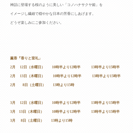
神話に登場する桜のように美しい「コノハナサクヤ姫」を
イメージし繊細で穏やかな日本の芳香にしあげます。
どうぞ楽しみにご参加ください。
目次
その壱 「供える」
その弐 「くゆらす」
その参 「飾る」
その四 「清める」
その五 「身にまとう」
飛鳥時代
奈良時代
平安時代
鎌倉室町時代
安土桃山・江戸時代
薫香『香りと室礼」
2月 12日（水曜日） 10時半より12時半 13時半より15時半
2月 13日（木曜日） 10時半より12時半 13時半より15時半
2月 8日（土曜日） 13時より15時
3月 12日（水曜日） 10時半より12時半 13時半より15時半
3月 13日（木曜日） 10時半より12時半 13時半より15時半
3月 8日（土曜日） 13時より15時