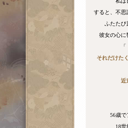
私は
すると、不思
ふたたび
彼女の心に
「
それだけた
近
56歳
18