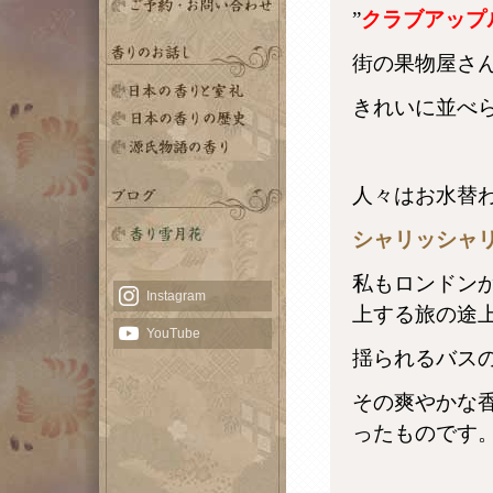
”
クラブアップ
街の果物屋さ
きれいに並べ
目次
その壱 「供える」
その弐 「くゆらす」
その参 「飾る」
その四 「清める」
その五 「身にまとう」
飛鳥時代
奈良時代
平安時代
鎌倉室町時代
安土桃山・江戸時代
人々はお水替
シャリッシャ
私もロンドン
上する旅の途
揺られるバス
その爽やかな
ったものです