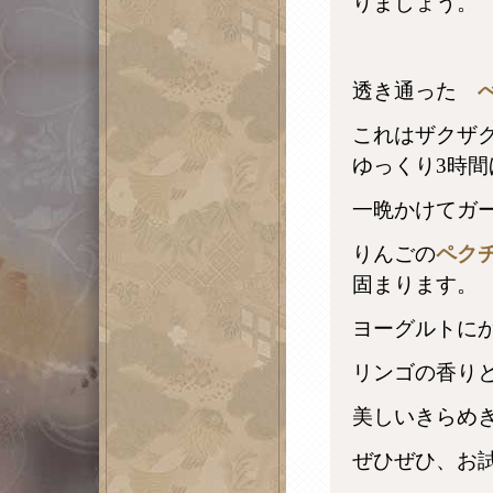
りましょう。
透き通った
これはザクザ
ゆっくり3時
一晩かけてガ
りんごの
ペク
固まります。
ヨーグルトに
リンゴの香り
美しいきらめ
ぜひぜひ、お