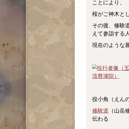
ことにより、
桜がご神木と
その後、修験
えて参詣する
現在のような
役小角（えん
修験道
（山岳
伝わる