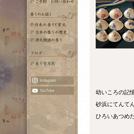
目次
その壱 「供える」
その弐 「くゆらす」
その参 「飾る」
その四 「清める」
その五 「身にまとう」
飛鳥時代
奈良時代
平安時代
鎌倉室町時代
安土桃山・江戸時代
幼いころの記
砂浜にてんて
ひろいあつめ