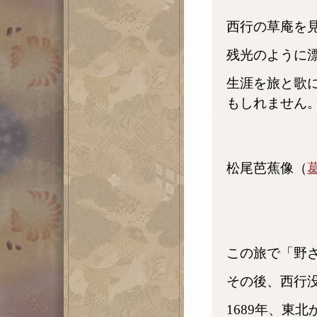
西行の草庵を
残光のように
生涯を旅と歌
もしれません
松尾芭蕉像（
この旅で「野
その後、西行没
1689年、東