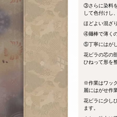
③さらに染料
して色付けし
ほどよい混ざ
④麺棒で薄く
⑤丁寧にはが
花ビラの芯の
ひねって形を
※作業はワッ
麗にはがせ作
花ビラに少し
ます。