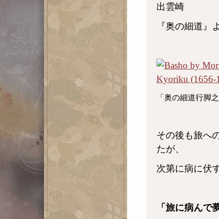
出雲崎
『奥の細道』
「奥の細道行脚之
その後も旅へ
たが、
次第に病に伏
「旅に病んで