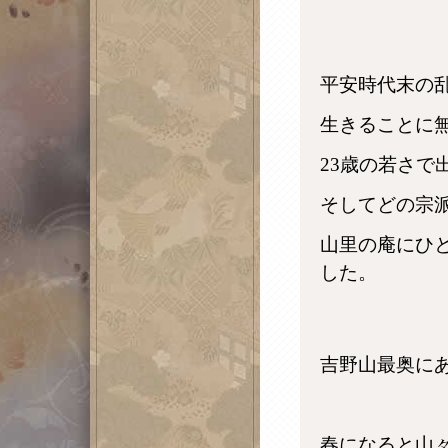
平安時代末の
生きることに
23歳の若さで
そしてどの宗
山里の庵にひ
した。
吉野山最奥に
春になると山