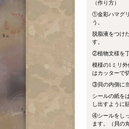
（作り方）
①金彩ハマグ
う。
脱脂液をつけ
す。
②植物文様を
模様の1ミリ
はカッターで
③貝の内側に
シールの紙を
し出すように
④シールをし
ます。（貝の