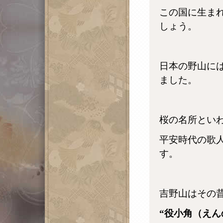
この国に生ま
しょう。
日本の野山に
ました。
桜の名所とい
平安時代の歌
す。
吉野山はその
“役小角（えん