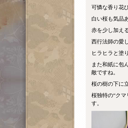
可憐な香り花
白い桜も気品
赤を少し加え
西行法師の愛
ヒラヒラと塗
また和紙に包
敵ですね。
桜の樹の下に
桜独特の“クマ
す。