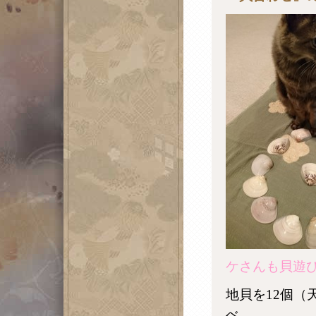
ケさんも貝遊
地貝を12個（
べ、