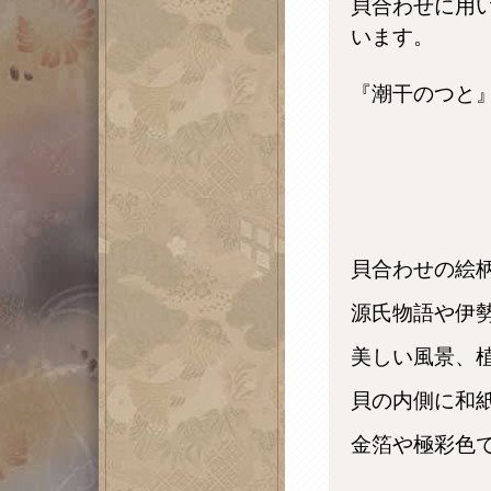
貝合わせに用
います。
『潮干のつと』
貝合わせの絵
源氏物語や伊
美しい風景、
貝の内側に和
金箔や極彩色