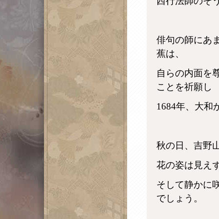
西行法師のそ
俳句の師にあ
蕉は、
自らの内面を
ことを祈願し
1684年、大
秋の日、吉野
花の姿は見え
そして静かに
でしょう。