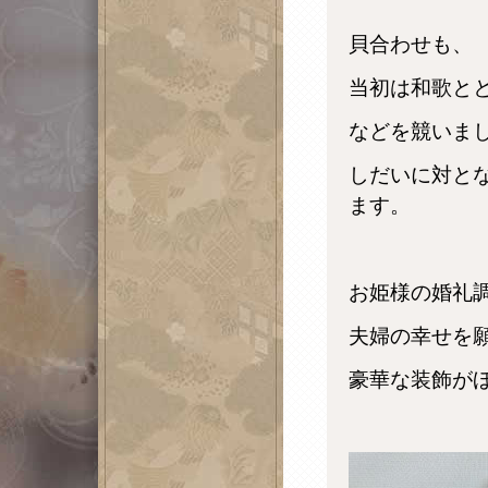
貝合わせも、
当初は和歌と
などを競いま
しだいに対と
ます。
お姫様の婚礼
夫婦の幸せを
豪華な装飾が