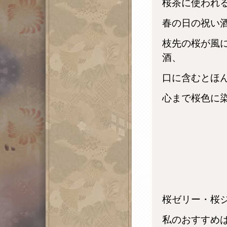
桜茶に使われ
春の日の祝い
枝先の桜が風
酒、
口に含むとほ
心まで桜色に
桜ゼリー・桜
私のおすすめ