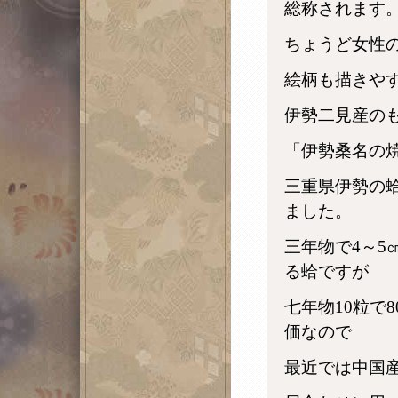
総称されます
ちょうど女性
絵柄も描きや
伊勢二見産の
「伊勢桑名の
三重県伊勢の
ました。
三年物で4～5
る蛤ですが
七年物10粒で
価なので
最近では中国