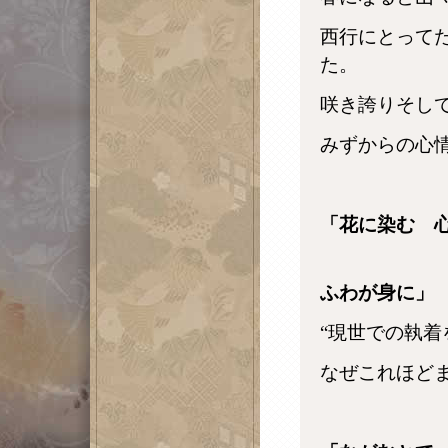
西行にとって
た。
咲き誇りそし
みずからの心
「花に染む 
捨て
ふわが身に」
“現世での執
なぜこれほど