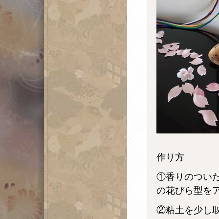
作り方
①香りのつい
の花びら型を
②粘土を少し