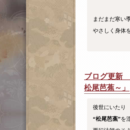
まだまだ寒い
やさしく身体
ブログ更新 
松尾芭蕉～」
後世にいたり
“松尾芭蕉”
を