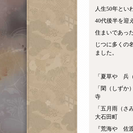
人生50年とい
40代後半を迎
住まいであっ
じつに多くの
ました。
「夏草や 兵
「閑（しずか
寺
「五月雨（さ
大石田町
『荒海や 佐