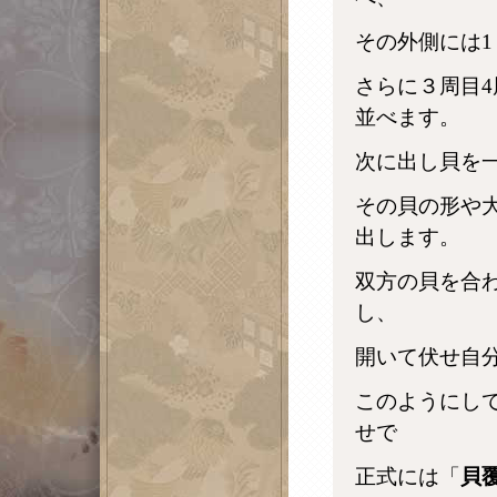
その外側には1
さらに３周目4
並べます。
次に出し貝を
その貝の形や
出します。
双方の貝を合
し、
開いて伏せ自
このようにし
せで
正式には「
貝