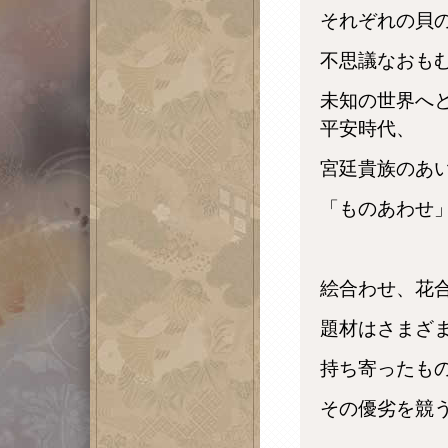
それぞれの貝
不思議なおも
未知の世界へ
平安時代、
宮廷貴族のあ
「ものあわせ
絵合わせ、花
題材はさまざ
持ち寄ったも
その優劣を競