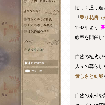
忙しく通り過
『
香り花房（
目次
その壱 「供える」
その弐 「くゆらす」
その参 「飾る」
その四 「清める」
その五 「身にまとう」
1992
年より“
飛鳥時代
奈良時代
平安時代
鎌倉室町時代
安土桃山・江戸時代
教室を開催し
自然の植物が
人々の暮らし
優しさと効能
自然の素材を