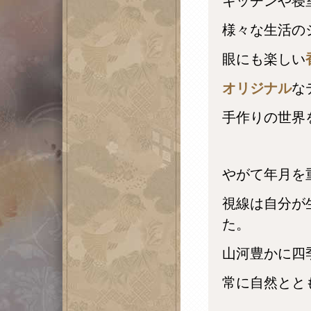
キッチンや寝
様々な生活の
眼にも楽しい
オリジナル
な
手作りの世界
やがて年月を
視線は自分が
た。
山河豊かに四
常に自然とと