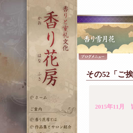
その52「ご
2015
年
11
月 