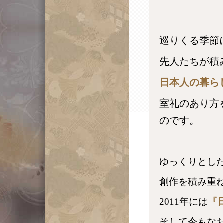
巡りくる季節
先人たちが積
日本人の暮ら
室礼のあり方
のです。
ゆっくりとし
創作を積み重
2011年には
『
そして今もな